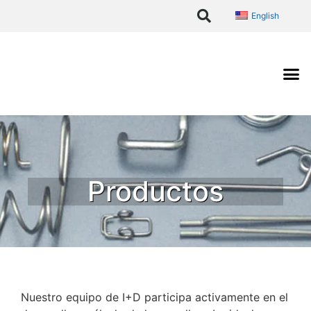
English
La empresa
Ingeniería del muel
Productos
Nuestro equipo de I+D participa activamente en el